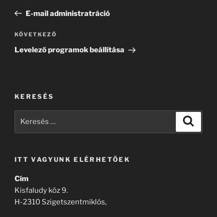
navigáció
bejegyzés
E-mail administratráció
Következő
KÖVETKEZŐ
bejegyzés
Levelező programok beállítása
KERESÉS
Keresés
Keresé
a
következő
kifejezésre:
ITT VAGYUNK ELÉRHETŐEK
Cím
Kisfaludy köz 9.
H-2310 Szigetszentmiklós,