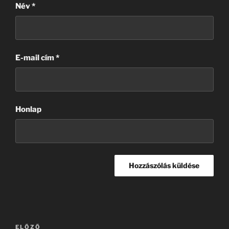
Név
*
E-mail cím
*
Honlap
Bejegyzés
Korábbi
ELŐZŐ