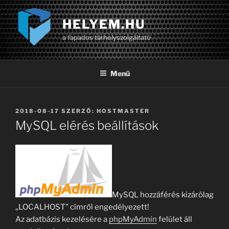
Tartalomhoz
HELYEM.HU
a fapados tárhelyszolgáltató
Menü
BEKÜLDVE:
2018-08-17
SZERZŐ:
HOSTMASTER
MySQL elérés beállítások
MySQL hozzáférés kizárólag
„LOCALHOST” címről engedélyezett!
Az adatbázis kezelésére a
phpMyAdmin
felület áll