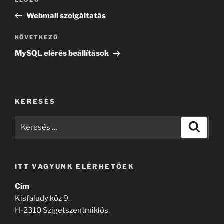
Korábbi
navigáció
bejegyzés
Webmail szolgáltatás
Következő
KÖVETKEZŐ
bejegyzés
MySQL elérés beállítások
KERESÉS
Keresés
Keresé
a
következő
kifejezésre:
ITT VAGYUNK ELÉRHETŐEK
Cím
Kisfaludy köz 9.
H-2310 Szigetszentmiklós,