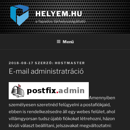
Tartalomhoz
HELYEM.HU
a fapados tárhelyszolgáltató
Menü
BEKÜLDVE:
2018-08-17
SZERZŐ:
HOSTMASTER
E-mail administratráció
Amennyiben
személyesen szeretnéd felügyelni a postafiókjaid,
ebben is rendelkezésedre áll egy webes felület, ahol
villámgyorsan tudsz újabb fiókokat létrehozni, házon
kívüli választ beállítani, jelszavakat megváltoztatni: