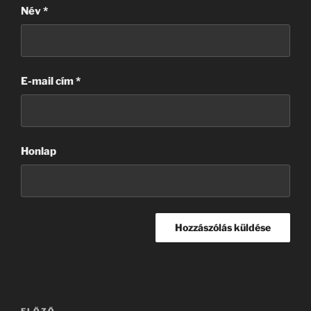
Név
*
E-mail cím
*
Honlap
Bejegyzés
ELŐZŐ