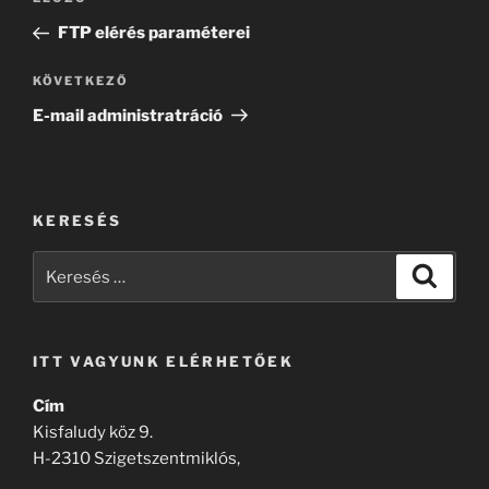
Korábbi
navigáció
bejegyzés
FTP elérés paraméterei
Következő
KÖVETKEZŐ
bejegyzés
E-mail administratráció
KERESÉS
Keresés
Keresé
a
következő
kifejezésre:
ITT VAGYUNK ELÉRHETŐEK
Cím
Kisfaludy köz 9.
H-2310 Szigetszentmiklós,