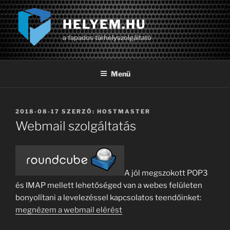
Tartalomhoz
HELYEM.HU
a fapados tárhelyszolgáltató
Menü
BEKÜLDVE:
2018-08-17
SZERZŐ:
HOSTMASTER
Webmail szolgáltatás
A jól megszokott POP3
és IMAP mellett lehetőséged van a webes felületen
bonyolítani a levelezéssel kapcsolatos teendőinket:
megnézem a webmail elérést