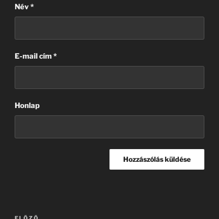
Név
*
E-mail cím
*
Honlap
Bejegyzés
ELŐZŐ